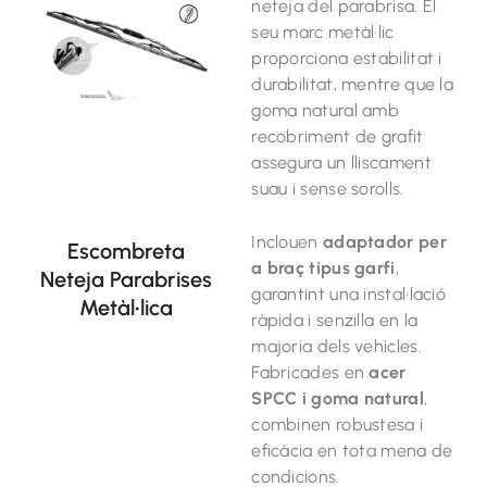
neteja del parabrisa. El
seu marc metàl·lic
proporciona estabilitat i
durabilitat, mentre que la
goma natural amb
recobriment de grafit
assegura un lliscament
suau i sense sorolls.
Inclouen
adaptador per
Escombreta
a braç tipus garfi
,
Neteja Parabrises
garantint una instal·lació
Metàl•lica
ràpida i senzilla en la
majoria dels vehicles.
Fabricades en
acer
SPCC i goma natural
,
combinen robustesa i
eficàcia en tota mena de
condicions.