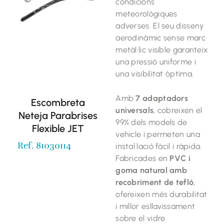
condicions
meteorològiques
adverses. El seu disseny
aerodinàmic sense marc
metàl·lic visible garanteix
una pressió uniforme i
una visibilitat òptima.
Amb
7 adaptadors
Escombreta
universals
, cobreixen el
Neteja Parabrises
99% dels models de
Flexible JET
vehicle i permeten una
Ref. 81030114
instal·lació fàcil i ràpida.
Fabricades en
PVC i
goma natural amb
recobriment de tefló
,
ofereixen més durabilitat
i millor esllavissament
sobre el vidre.