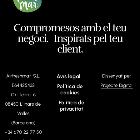
Compromesos amb el teu
negoci. Inspirats pel teu
client.
Airfreshmar, S.L.
Avís legal
Dissenyat per
B64425432
Projecte Digital
Política de
cookies
C/ Lleida, 6
Política de
08450 Llinars del
privacitat
Vallès
(Barcelona)
+34
670 22 77 50