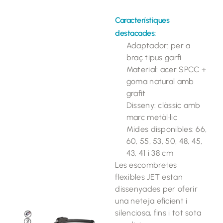
Característiques
destacades:
Adaptador: per a
braç tipus garfi
Material: acer SPCC +
goma natural amb
grafit
Disseny: clàssic amb
marc metàl•lic
Mides disponibles: 66,
60, 55, 53, 50, 48, 45,
43, 41 i 38 cm
Les escombretes
flexibles JET estan
dissenyades per oferir
una neteja eficient i
silenciosa, fins i tot sota