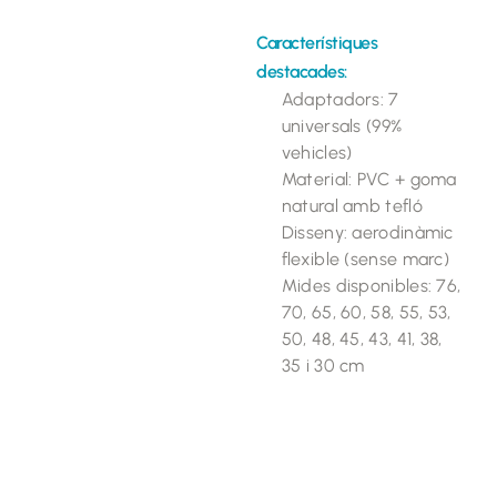
Característiques
destacades:
Adaptadors: 7
universals (99%
vehicles)
Material: PVC + goma
natural amb tefló
Disseny: aerodinàmic
flexible (sense marc)
Mides disponibles: 76,
70, 65, 60, 58, 55, 53,
50, 48, 45, 43, 41, 38,
35 i 30 cm