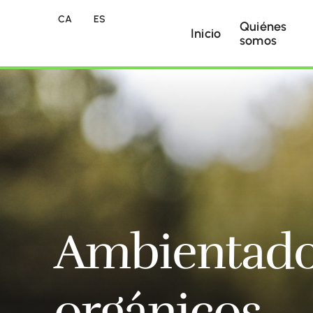
CA
ES
Quiénes
Inicio
somos
Ambientado
orgánicos