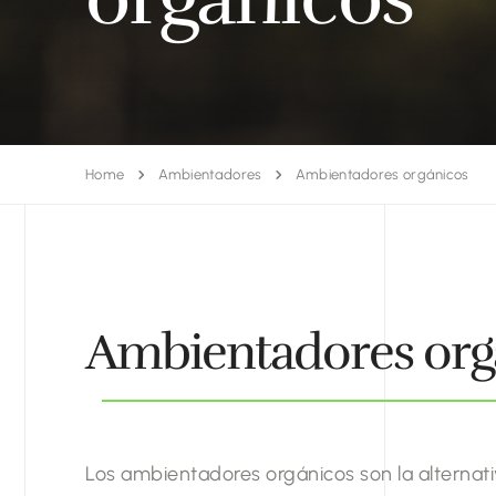
Home
Ambientadores
Ambientadores orgánicos
Ambientadores org
Los ambientadores orgánicos son la alternati