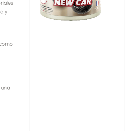
riales
e y
í como
n una