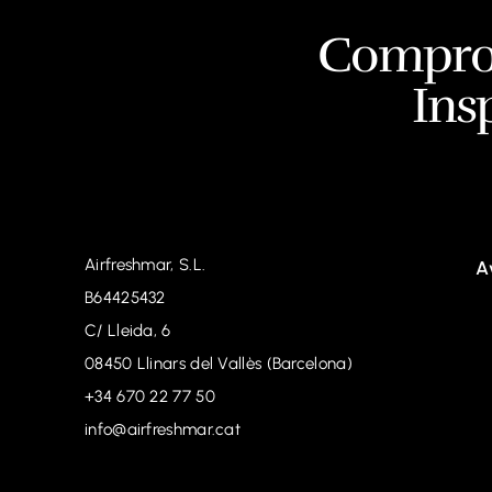
Comprom
Insp
Airfreshmar, S.L.
A
B64425432
C/ Lleida, 6
08450 Llinars del Vallès (Barcelona)
+34
670 22 77 50
info@airfreshmar.cat