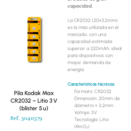
capacidad.
La CR2032 (20×3,2mm)
es la más utilizada en el
mercado, con una
capacidad estimada
superior a 220mAh, ideal
para dispositivos con
mayor demanda de
energía.
Características técnicas:
Formato: CR2032
Pila Kodak Max
Dimensión: 20mm de
CR2032 – Litio 3 V
diámetro × 3,2mm
(blíster 5 u)
Voltaje: 3V
Ref. 30411579
Tecnología: Litio
(MnO₂)