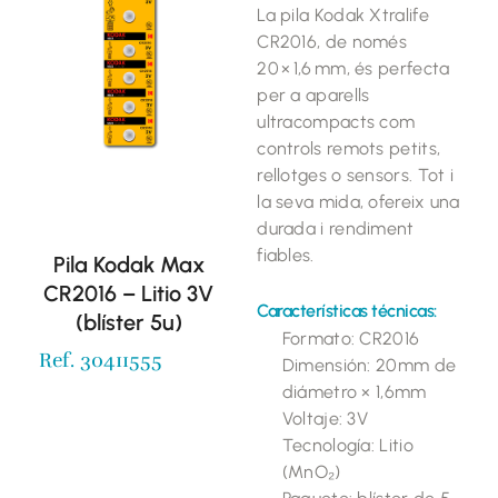
La pila Kodak Xtralife
CR2016, de només
20 × 1,6 mm, és perfecta
per a aparells
ultracompacts com
controls remots petits,
rellotges o sensors. Tot i
la seva mida, ofereix una
durada i rendiment
fiables.
Pila Kodak Max
CR2016 – Litio 3V
Características técnicas:
(blíster 5u)
Formato: CR2016
Ref. 30411555
Dimensión: 20mm de
diámetro × 1,6mm
Voltaje: 3V
Tecnología: Litio
(MnO₂)