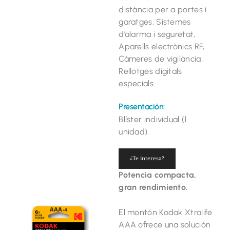
distància per a portes i
garatges, Sistemes
d’alarma i seguretat,
Aparells electrònics RF,
Càmeres de vigilància,
Rellotges digitals
especials.
Presentación:
Blíster individual (1
unidad).
¿Te interesa?
Potencia compacta,
gran rendimiento.
El montón Kodak Xtralife
AAA ofrece una solución